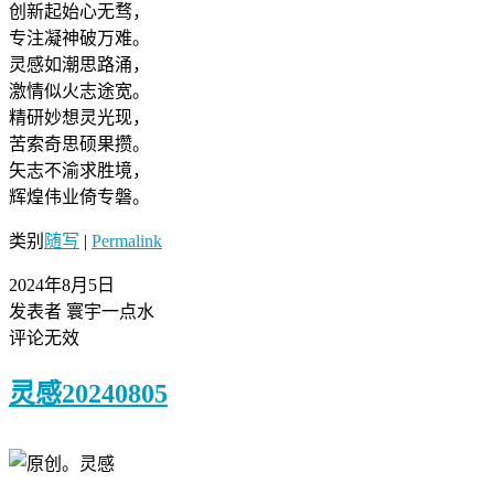
创新起始心无骛，
专注凝神破万难。
灵感如潮思路涌，
激情似火志途宽。
精研妙想灵光现，
苦索奇思硕果攒。
矢志不渝求胜境，
辉煌伟业倚专磐。
类别
随写
|
Permalink
2024年8月5日
发表者 寰宇一点水
评论无效
灵感20240805