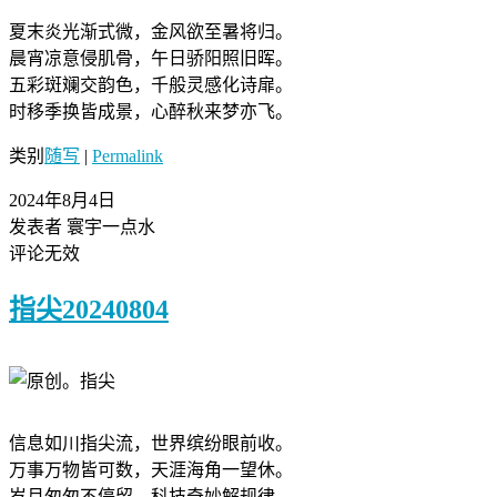
夏末炎光渐式微，金风欲至暑将归。
晨宵凉意侵肌骨，午日骄阳照旧晖。
五彩斑斓交韵色，千般灵感化诗扉。
时移季换皆成景，心醉秋来梦亦飞。
类别
随写
|
Permalink
2024年8月4日
发表者 寰宇一点水
评论无效
指尖20240804
信息如川指尖流，世界缤纷眼前收。
万事万物皆可数，天涯海角一望休。
岁月匆匆不停留，科技奇妙解规律。