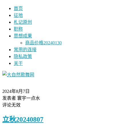
首页
征地
札记原创
职称
思想成果
商品价格20240130
常用的连接
隐私政策
关于
2024年8月7日
发表者 寰宇一点水
评论无效
立秋20240807