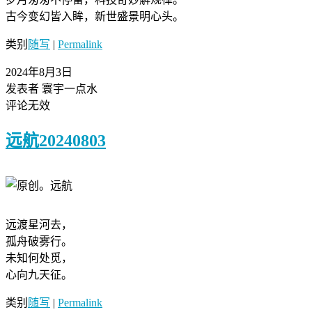
古今变幻皆入眸，新世盛景明心头。
类别
随写
|
Permalink
2024年8月3日
发表者 寰宇一点水
评论无效
远航20240803
远渡星河去，
孤舟破雾行。
未知何处觅，
心向九天征。
类别
随写
|
Permalink