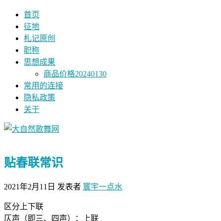
首页
征地
札记原创
职称
思想成果
商品价格20240130
常用的连接
隐私政策
关于
贴春联常识
2021年2月11日
发表者
寰宇一点水
区分上下联
仄声（即三、四声）：上联