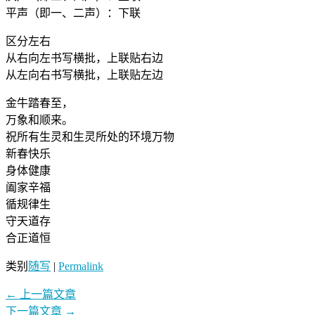
平声（即一、二声）：下联
区分左右
从右向左书写横批，上联贴右边
从左向右书写横批，上联贴左边
金牛踏春至，
万象和顺来。
祝所有生灵和生灵所处的环境万物
新春快乐
身体健康
阖家辛福
循规律生
守天道存
合正道恒
类别
随写
|
Permalink
←
上一篇文章
下一篇文章
→