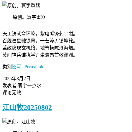
原创。寰宇重器
天工铸就穹环屹，紫电凝锋刺宇巅。
百舰巡星驰铁幕，一芒淬刃镇坤乾。
蓝纹隐现玄机络，​地脊横陈沧海烟。
莫问神兵谁执掌？尘寰昂首敬渊渊。
类别
随写
|
Permalink
2025年8月2日
发表者 寰宇一点水
评论无效
江山牧20250802