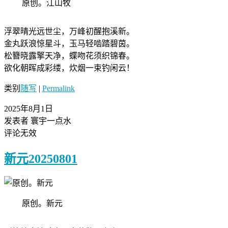
原创。江山牧
浮翠晴光远世尘，​​​万峰初醒抱溪新。​​
​金丸跃浪惊星斗，​玉马轻啮踏碧茵。​​
​松簪晓露擎天净，​​​蝶吻花须织锦春。​​
​欲化朝晖成彩缕，​​​炊烟一束钓闲云！
类别
随写
|
Permalink
2025年8月1日
发表者 寰宇一点水
评论无效
新元20250801
原创。新元