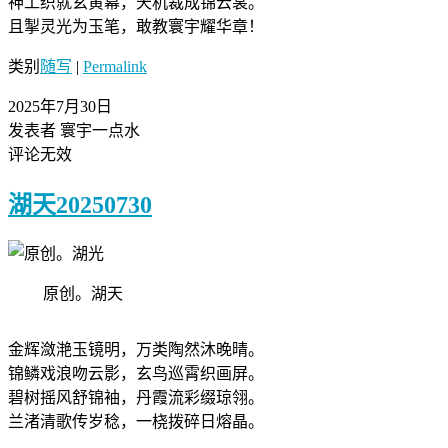
​神工织就玄黄幕，天机裁成锦云裳。
且掣灵光为玉笔，敢教寰宇耀华章！
类别
随写
|
Permalink
2025年7月30日
发表者 寰宇一点水
评论无效
湖天20250730
原创。湖天
金辉潋滟玉镜明，万类陶然沐晚晴。
锦鳞戏浪吻云影，玄鸟巡霄织画屏。
碧树摇风舒锦袖，丹霞流彩缀琼翎。
​兰渚清歌传岁稔，一桡拨碎日熔晶。