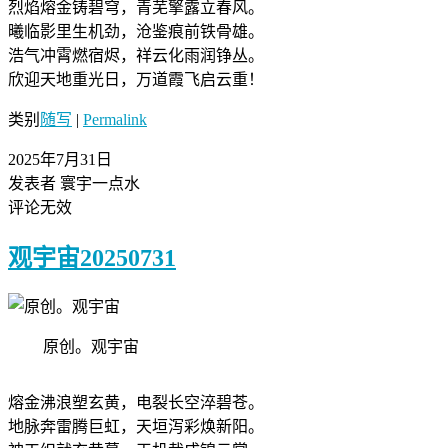
烈焰熔金铸碧穹，青芜擎露立春风。
曦临影里生机劲，​沧鉴痕前铁骨雄。
浩气冲霄燃宿烬，祥云化雨润铮丛。
欣迎天地重光日，万道霞飞启云重！
类别
随写
|
Permalink
2025年7月31日
发表者 寰宇一点水
评论无效
观宇宙20250731
原创。观宇宙
熔金沸浪塑玄黄，电裂长空淬碧苍。
​地脉奔雷腾巨虹，天垣泻彩焕新阳。