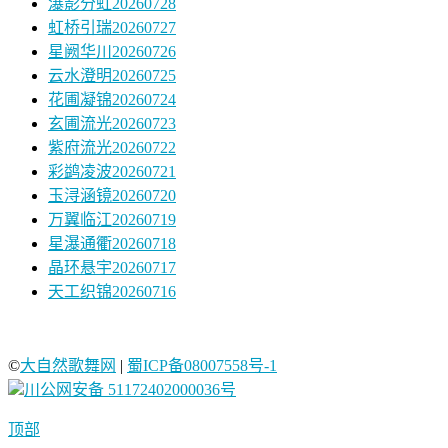
瀑影分虹20260728
虹桥引瑞20260727
星阙华川20260726
云水澄明20260725
花圃凝锦20260724
玄圃流光20260723
紫府流光20260722
彩鹢凌波20260721
玉浔涵镜20260720
万翼临江20260719
星瀑通衢20260718
晶环悬宇20260717
天工织锦20260716
©
大自然歌舞网
|
蜀ICP备08007558号-1
川公网安备 51172402000036号
顶部