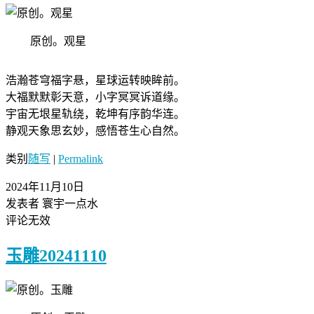
原创。观星
浩瀚苍穹福字悬，星球运转映眸前。
大福默默彰天意，小字冥冥诉道缘。
宇宙无垠星轨绕，乾坤有序韵华连。
静观天象思玄妙，感悟苍生心自然。
类别
随写
|
Permalink
2024年11月10日
发表者 寰宇一点水
评论无效
玉雕20241110