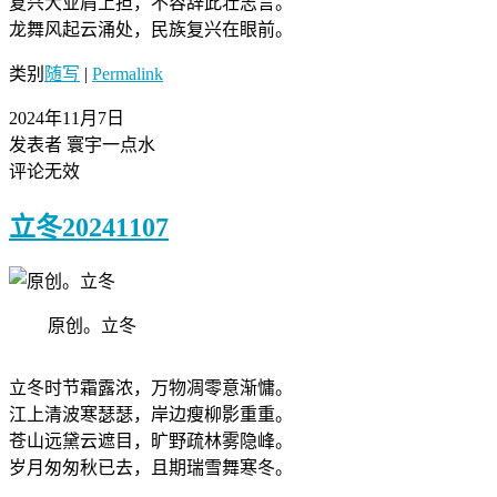
复兴大业肩上担，不容辞此壮志言。
龙舞风起云涌处，民族复兴在眼前。
类别
随写
|
Permalink
2024年11月7日
发表者 寰宇一点水
评论无效
立冬20241107
原创。立冬
立冬时节霜露浓，万物凋零意渐慵。
江上清波寒瑟瑟，岸边瘦柳影重重。
苍山远黛云遮目，旷野疏林雾隐峰。
岁月匆匆秋已去，且期瑞雪舞寒冬。