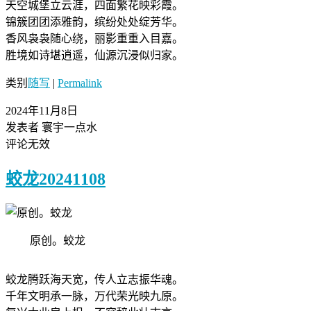
天空城堡立云涯，四面繁花映彩霞。
锦簇团团添雅韵，缤纷处处绽芳华。
香风袅袅随心绕，丽影重重入目嘉。
胜境如诗堪逍遥，仙源沉浸似归家。
类别
随写
|
Permalink
2024年11月8日
发表者 寰宇一点水
评论无效
蛟龙20241108
原创。蛟龙
蛟龙腾跃海天宽，传人立志振华魂。
千年文明承一脉，万代荣光映九原。