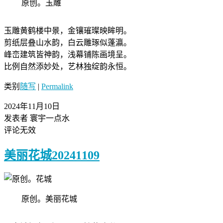
原创。玉雕
玉雕黄鹤楼中景，金镶璀璨映眸明。
剪纸层叠山水韵，白云雕琢似蓬瀛。
峰峦建筑皆神韵，浅幕铺陈画境呈。
比例自然添妙处，艺林独绽韵永恒。
类别
随写
|
Permalink
2024年11月10日
发表者 寰宇一点水
评论无效
美丽花城20241109
原创。美丽花城