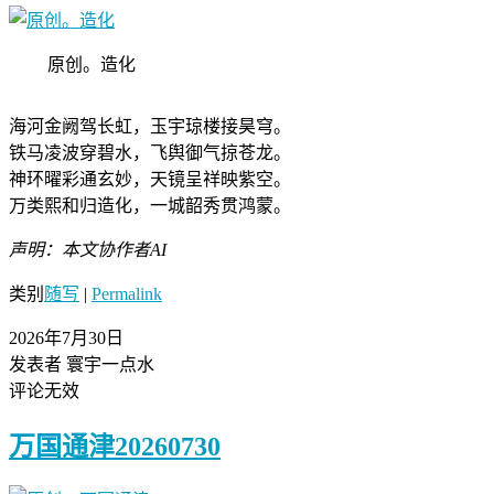
原创。造化
海河金阙驾长虹，玉宇琼楼接昊穹。
铁马凌波穿碧水，飞舆御气掠苍龙。
神环曜彩通玄妙，天镜呈祥映紫空。
万类熙和归造化，一城韶秀贯鸿蒙。
声明：本文协作者AI
类别
随写
|
Permalink
2026年7月30日
发表者 寰宇一点水
评论无效
万国通津20260730