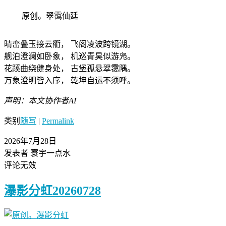
原创。翠霭仙廷
晴峦叠玉接云衢， 飞阁凌波跨镜湖。
舰泊澄澜如卧象， 机巡青昊似游凫。
花蹊曲绕健身处， 古堡孤悬翠霭隅。
万象澄明皆入序， 乾坤自运不须呼。
声明：本文协作者AI
类别
随写
|
Permalink
2026年7月28日
发表者 寰宇一点水
评论无效
瀑影分虹20260728