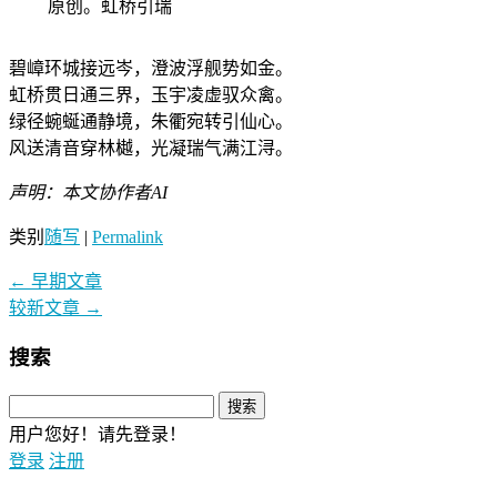
原创。虹桥引瑞
碧嶂环城接远岑，澄波浮舰势如金。
虹桥贯日通三界，玉宇凌虚驭众禽。
绿径蜿蜒通静境，朱衢宛转引仙心。
风送清音穿林樾，光凝瑞气满江浔。
声明：本文协作者AI
类别
随写
|
Permalink
←
早期文章
较新文章
→
搜索
用户您好！请先登录！
登录
注册