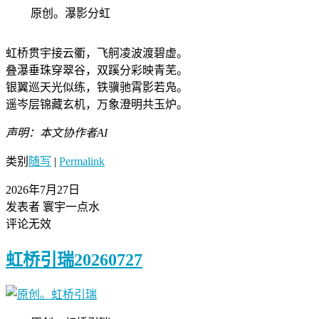
原创。瀑影分虹
虹桥贯宇接云衢，飞舸凌波渡碧虚。
叠瀑垂珠穿翠谷，双蹊分彩映青芜。
银翼巡天光似练，铁骥驰霄影若凫。
遥岑层锦藏玄机，万象澄明共玉炉。
声明：本文协作者AI
类别
随写
|
Permalink
2026年7月27日
发表者 寰宇一点水
评论无效
虹桥引瑞20260727