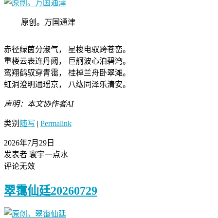
原创。万国通津
赤径绿茵分淑气， 星梭电驭跨苍峦。
重楼云表连丹阙， 巨舸波心泊碧湾。
鸾翔鹤驭穿青霭， 桂棹兰舟卧翠滩。
虹洞澄明通瑶京， 八纮同泽乐清安。
声明：本文协作者AI
类别
随写
|
Permalink
2026年7月29日
发表者 寰宇一点水
评论无效
翠霭仙廷20260729