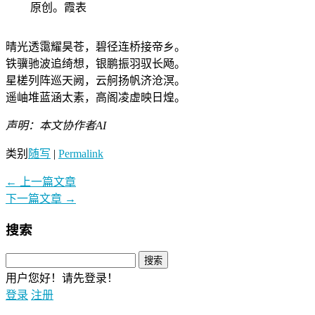
原创。霞表
晴光透霭耀昊苍，碧径连桥接帝乡。
铁骥驰波追绮想，银鹏振羽驭长飏。
星槎列阵巡天阙，云舸扬帆济沧溟。
遥岫堆蓝涵太素，高阁凌虚映日煌。
声明：本文协作者AI
类别
随写
|
Permalink
←
上一篇文章
下一篇文章
→
搜索
用户您好！请先登录！
登录
注册