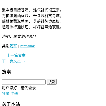
遥岑极目接苍溟， 浩气舒光彻玉京。
万栋璇渊涵碧浪， 千寻云栈贯青城。
瑶林荫翳滋兰圃， 芝盖徘徊绕凤楹。
坦履徐行通妙理， 祥辉普照洽寰瀛。
声明：本文协作者AI
类别
随写
|
Permalink
←
上一篇文章
下一篇文章
→
搜索
用户您好！请先登录！
登录
注册
关于本站