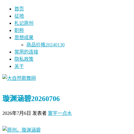
首页
征地
札记原创
职称
思想成果
商品价格20240130
常用的连接
隐私政策
关于
璇渊涵碧20260706
2026年7月6日
发表者
寰宇一点水