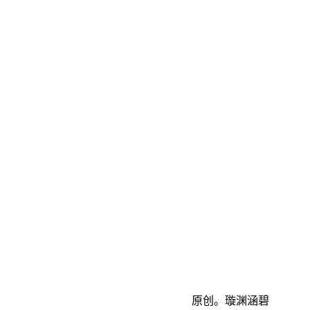
原创。璇渊涵碧