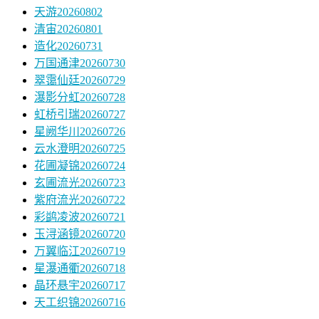
天游20260802
清宙20260801
造化20260731
万国通津20260730
翠霭仙廷20260729
瀑影分虹20260728
虹桥引瑞20260727
星阙华川20260726
云水澄明20260725
花圃凝锦20260724
玄圃流光20260723
紫府流光20260722
彩鹢凌波20260721
玉浔涵镜20260720
万翼临江20260719
星瀑通衢20260718
晶环悬宇20260717
天工织锦20260716