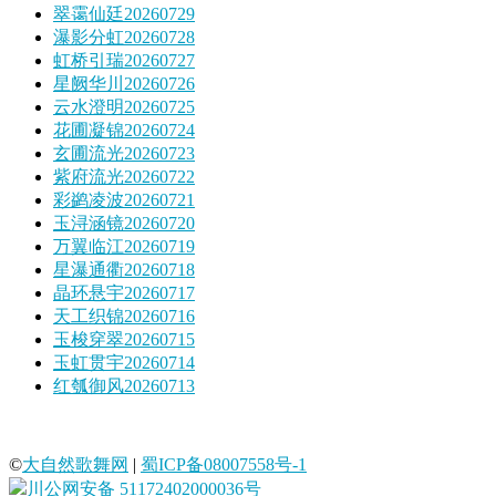
翠霭仙廷20260729
瀑影分虹20260728
虹桥引瑞20260727
星阙华川20260726
云水澄明20260725
花圃凝锦20260724
玄圃流光20260723
紫府流光20260722
彩鹢凌波20260721
玉浔涵镜20260720
万翼临江20260719
星瀑通衢20260718
晶环悬宇20260717
天工织锦20260716
玉梭穿翠20260715
玉虹贯宇20260714
红瓠御风20260713
©
大自然歌舞网
|
蜀ICP备08007558号-1
川公网安备 51172402000036号