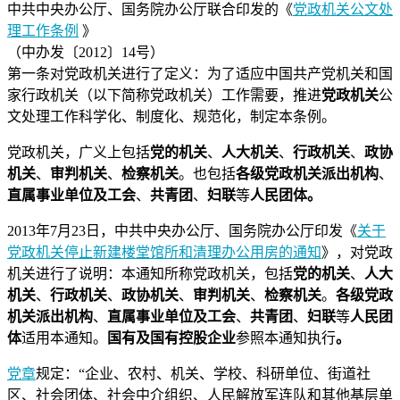
中共中央办公厅、国务院办公厅联合印发的《
党政机关公文处
理工作条例
》
（中办发〔2012〕14号）
第一条对党政机关进行了定义：为了适应中国共产党机关和国
家行政机关（以下简称党政机关）工作需要，推进
党政机关
公
文处理工作科学化、制度化、规范化，制定本条例。
党政机关，广义上包括
党的机关
、
人大机关
、
行政机关
、
政协
机关
、
审判机关
、
检察机关
。也包括
各级党政机关派出机构
、
直属事业单位及工会
、
共青团
、
妇联
等
人民团体。
2013年7月23日，中共中央办公厅、国务院办公厅印发《
关于
党政机关停止新建楼堂馆所和清理办公用房的通知
》，对党政
机关进行了说明：本通知所称党政机关，包括
党的机关
、
人大
机关
、
行政机关
、
政协机关
、
审判机关
、
检察机关
。
各级党政
机关派出机构
、
直属事业单位及工会
、
共青团
、
妇联
等
人民团
体
适用本通知。
国有及国有控股企业
参照本通知执行
。
党章
规定：“企业、农村、机关、学校、科研单位、街道社
区、社会团体、社会中介组织、人民解放军连队和其他基层单