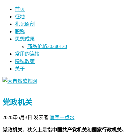
首页
征地
札记原创
职称
思想成果
商品价格20240130
常用的连接
隐私政策
关于
党政机关
2020年6月3日
发表者
寰宇一点水
党政机关
，狭义上是指
中国共产党机关
和
国家行政机关
。