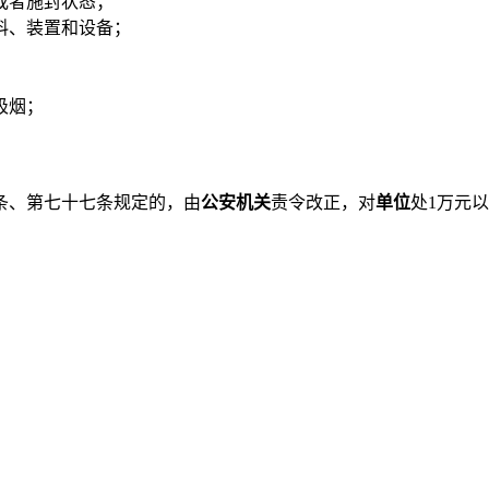
或者施封状态；
料、装置和设备；
吸烟；
。
条、第七十七条规定的，由
公安机关
责令改正，对
单位
处1万元