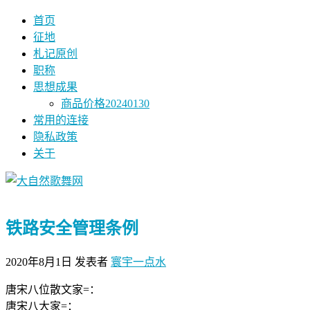
首页
征地
札记原创
职称
思想成果
商品价格20240130
常用的连接
隐私政策
关于
铁路安全管理条例
2020年8月1日
发表者
寰宇一点水
唐宋八位散文家=：
唐宋八大家=：