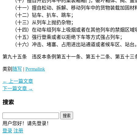
（十）擅自开启列车中的集装箱箱门，破坏箱体、阀、盖
（十一）擅自松动、拆解、移动列车中的货物装载加固材
（十二）钻车、扒车、跳车；
（十三）从列车上抛扔杂物；
（十四）在动车组列车上吸烟或者在其他列车的禁烟区域
（十五）强行登乘或者以拒绝下车等方式强占列车；
（十六）冲击、堵塞、占用进出站通道或者候车区、站台
第九十五条 违反本条例第五十一条、第五十二条、第五十三
类别
随写
|
Permalink
←
上一篇文章
下一篇文章
→
搜索
用户您好！请先登录！
登录
注册