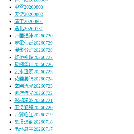
澄霄20260803
天游20260802
清宙20260801
造化20260731
万国通津20260730
翠霭仙廷20260729
瀑影分虹20260728
虹桥引瑞20260727
星阙华川20260726
云水澄明20260725
花圃凝锦20260724
玄圃流光20260723
紫府流光20260722
彩鹢凌波20260721
玉浔涵镜20260720
万翼临江20260719
星瀑通衢20260718
晶环悬宇20260717