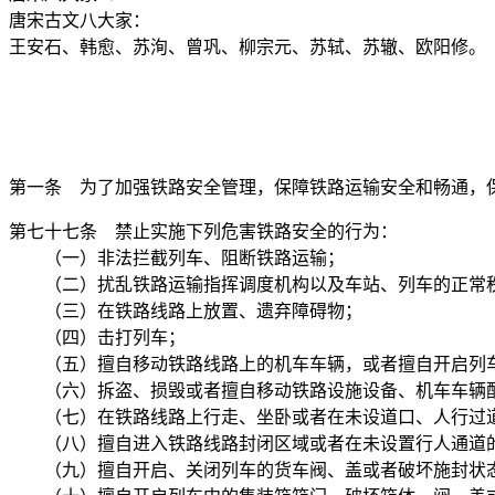
唐宋古文八大家：
王安石、韩愈、苏洵、曾巩、柳宗元、苏轼、苏辙、欧阳修。
第一条 为了加强铁路安全管理，保障铁路运输安全和畅通，
第七十七条 禁止实施下列危害铁路安全的行为：
（一）非法拦截列车、阻断铁路运输；
（二）扰乱铁路运输指挥调度机构以及车站、列车的正常
（三）在铁路线路上放置、遗弃障碍物；
（四）击打列车；
（五）擅自移动铁路线路上的机车车辆，或者擅自开启列车
（六）拆盗、损毁或者擅自移动铁路设施设备、机车车辆配
（七）在铁路线路上行走、坐卧或者在未设道口、人行过道
（八）擅自进入铁路线路封闭区域或者在未设置行人通道的
（九）擅自开启、关闭列车的货车阀、盖或者破坏施封状