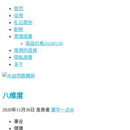
首页
征地
札记原创
职称
思想成果
商品价格20240130
常用的连接
隐私政策
关于
八维度
2020年11月30日
发表者
寰宇一点水
事业
健康