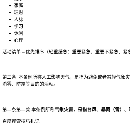
家庭
理财
人脉
学习
休闲
心理
活动清单→优先排序（轻重缓急：重要紧急、重要不紧急、紧
第三条 本条例所称人工影响天气，是指为避免或者减轻气象
消雾、防霜等目的的活动。
第二条第二款 本条例所称
气象灾害
，是指
台风
、
暴雨（雪）
、
百度搜索技巧札记