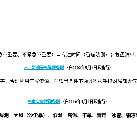
急不重要、不紧急不重要）→专注时间（番茄法则）；复盘清单
人工影响天气管理条例
（自2002年5月1日起施行）
灾害，合理利用气候资源，在适当条件下通过科技手段对局部大
气象灾害防御条例
（自2010年4月1日起施行）
寒潮
、
大风（沙尘暴）
、
低温
、
高温
、
干旱
、
雷电
、
冰雹
、
霜冻