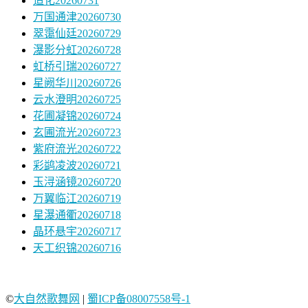
造化20260731
万国通津20260730
翠霭仙廷20260729
瀑影分虹20260728
虹桥引瑞20260727
星阙华川20260726
云水澄明20260725
花圃凝锦20260724
玄圃流光20260723
紫府流光20260722
彩鹢凌波20260721
玉浔涵镜20260720
万翼临江20260719
星瀑通衢20260718
晶环悬宇20260717
天工织锦20260716
©
大自然歌舞网
|
蜀ICP备08007558号-1