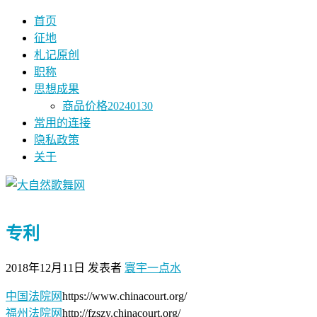
首页
征地
札记原创
职称
思想成果
商品价格20240130
常用的连接
隐私政策
关于
专利
2018年12月11日
发表者
寰宇一点水
中国法院网
https://www.chinacourt.org/
福州法院网
http://fzszy.chinacourt.org/