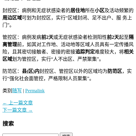
封控区：病例和无症状感染者的
居住地
所在
小区
及活动频繁的
周边区域
可划为封控区，实行“区域封闭、足不出户、服 务上
门”。
管控区：病例发病
前2天
或无症状感染者检测阳性
前2天
起至
隔
离管理
前，如其对工作地、活动地等区域人员具有一定传播风
险，且其密切接触者、密接的密接
追踪判定
难度较大，将
相关
区域
划为管控区，实行“人不出区、严禁聚集”。
防范区：
县(区)内
封控区、管控区以外的区域均为
防范区
，实
行“强化社会面管控，严格限制人员聚集”。
类别
随写
|
Permalink
←
上一篇文章
下一篇文章
→
搜索