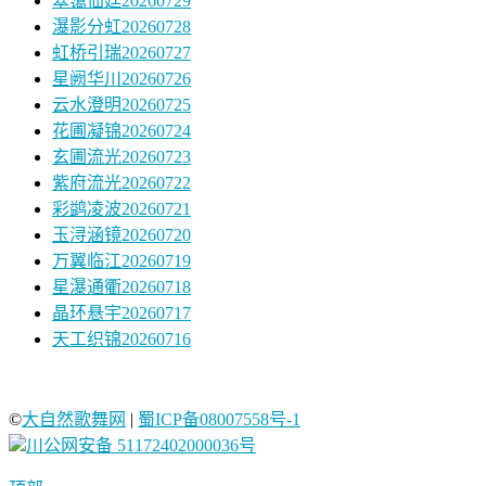
翠霭仙廷20260729
瀑影分虹20260728
虹桥引瑞20260727
星阙华川20260726
云水澄明20260725
花圃凝锦20260724
玄圃流光20260723
紫府流光20260722
彩鹢凌波20260721
玉浔涵镜20260720
万翼临江20260719
星瀑通衢20260718
晶环悬宇20260717
天工织锦20260716
©
大自然歌舞网
|
蜀ICP备08007558号-1
川公网安备 51172402000036号