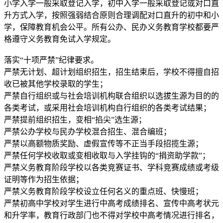
小学入学一般采取登记入学，初中入学一般采取登记或对口直
升方式入学，按照强弱结合原则合理调配对口直升的初中和小
学，保障教育机会公平。所有公办、民办义务教育学校都要严
格遵守义务教育免试入学规定。
落实“十项严禁”纪律要求。
严禁无计划、超计划组织招生，招生结束后，学校不得擅自招
收已被其他学校录取的学生；
严禁自行组织或与社会培训机构联合组织以选拔生源为目的的
各类考试，或采用社会培训机构自行组织的各类考试结果；
严禁提前组织招生，变相“掐尖”选生源；
严禁公办学校与民办学校混合招生、混合编班；
严禁以高额物质奖励、虚假宣传等不正当手段招揽生源；
严禁任何学校收取或变相收取与入学挂钩的“捐资助学款”；
严禁义务教育阶段学校以各类竞赛证书、学科竞赛成绩或考级
证明等作为招生依据；
严禁义务教育阶段学校设立任何名义的重点班、快慢班；
严禁初高中学校对学生进行中高考成绩排名、宣传中高考状元
和升学率，教育行政部门也不得对学校中高考情况进行排名，