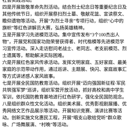
社会实践活动。
四是开展致敬革命先烈活动。结合烈士纪念日等重要纪念日及
其他传统节日，组织开展祭扫烈士墓、敬献花篮、宣读祭文、
瞻仰遗物等活动。开展“为烈士寻亲”专项行动，组织“心中的
旗帜”等红色讲解员大赛，弘扬英雄精神。
五是开展学习先进模范活动。集中宣传发布“3个100杰出人
物”，开展党和国家功勋荣誉获得者、时代楷模等先进模范学
习宣传活动。深入走访慰问老战士、老同志、老支前模范、烈
士遗属等，帮助解决实际困难。
六是开展红色家风传承活动。发挥文明家庭、五好家庭、最美
家庭的示范带动作用，通过巡讲、主题展、快闪、家庭故事汇
等方式讲述感人家风故事。
七是开展全民国防教育活动。组织开展“迈向强国新征程·军民
共筑强军梦”巡讲，组织军营开放活动，抓好高校和高中学生
军训，依托国防教育基地进行红色研学，强化全民国防观念。
八是组织群众性文化活动。组织美术展、优秀影视剧展播、优
秀网络文艺作品展示等活动，开展知识竞赛、演讲比赛等活
动。创新实施文化惠民工程，开展“唱支山歌给党听”群众歌
咏、广场舞展演、“村晚”等活动。