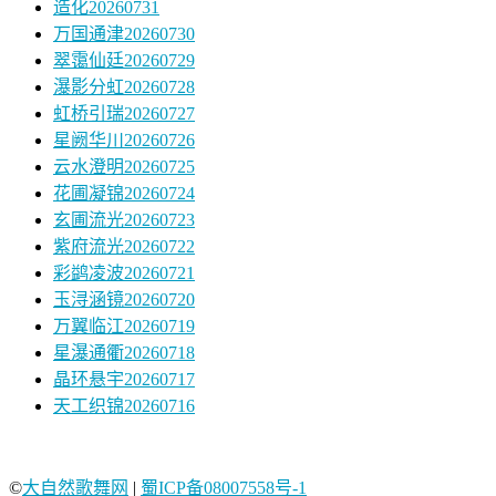
造化20260731
万国通津20260730
翠霭仙廷20260729
瀑影分虹20260728
虹桥引瑞20260727
星阙华川20260726
云水澄明20260725
花圃凝锦20260724
玄圃流光20260723
紫府流光20260722
彩鹢凌波20260721
玉浔涵镜20260720
万翼临江20260719
星瀑通衢20260718
晶环悬宇20260717
天工织锦20260716
©
大自然歌舞网
|
蜀ICP备08007558号-1