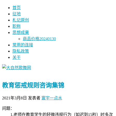
首页
征地
札记原创
职称
思想成果
商品价格20240130
常用的连接
隐私政策
关于
教育惩戒规则咨询集锦
2021年3月8日
发表者
寰宇一点水
问题：
1.老师在教育学生的轻微违规行为（如迟到15秒）时多次