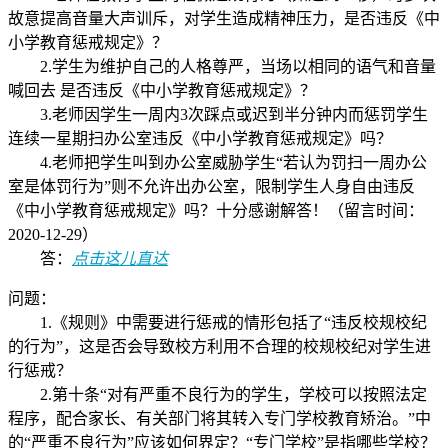
故意提高音量大声训斥，对学生造成精神压力，是否违反《中
小学教育惩戒规定》？
2.学生为维护自己的人格尊严，当场以相同的语气和音量
喊回去 是否违反《中小学教育惩戒规定》？
3.老师因学生一周内3次踩点或迟到半分钟内而惩罚学生
连续一星期扫办公室违反《中小学教育惩戒规定》吗？
4.老师把学生叫到办公室威胁学生“若认为罚扫一周办公
室是体罚行为”则不允许出办公室，限制学生人身自由违反
《中小学教育惩戒规定》吗？十分感谢解答！（留言时间：
2020-12-29）
答：
点击这儿直达
问题：
1.《规则》中需要进行惩戒的情形包括了“违反校规校纪
的行为”，这是否会导致校方利用不合理的校规校纪对学生进
行惩戒？
2.第十条“对有严重不良行为的学生，学校可以按照法定
程序，配合家长、有关部门将其转入专门学校教育矫治。”中
的“严重不良行为”应该如何界定？“专门学校”是指哪些学校？