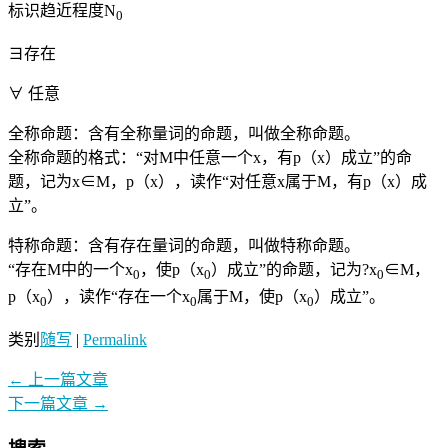
标识趋近程度N
0
ヨ存在
∀ 任意
全称命题：含有全称量词的命题，叫做全称命题。
全称命题的格式：“对M中任意一个x，有p（x）成立”的命
题，记为x∈M，p（x），读作“对任意x属于M，有p（x）成
立”。
特称命题：含有存在量词的命题，叫做特称命题。
“存在M中的一个x
，使p（x
）成立”的命题，记为?x
∈M，
0
0
0
p（x
），读作“存在一个x
属于M，使p（x
）成立”。
0
0
0
类别
随写
|
Permalink
←
上一篇文章
下一篇文章
→