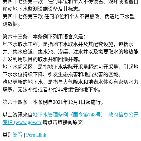
第四十七条第一款 任何单位和个人不得侵占、毁坏或者擅自
移动地下水监测设施设备及其标志。
第四十七条第三款 任何单位和个人不得篡改、伪造地下水监
测数据。
第六十三条 本条例下列用语含义是：
地下水取水工程，是指地下水取水井及其配套设施，包括水
井、集水廊道、集水池、渗渠、注水井以及需要取水的地热能
开发利用项目的取水井和回灌井等。
地下水超采区，是指地下水实际开采量超过可开采量，引起地
下水水位持续下降、引发生态损害和地质灾害的区域。
难以更新的地下水，是指与大气降水和地表水体没有密切水力
联系，无法补给或者补给非常缓慢的地下水。
第六十四条 本条例自2021年12月1日起施行。
以上资讯来自
地下水管理条例（国令第748号）_政府信息公开
专栏 (www.gov.cn)
请点击链接阅原文
类别
随写
|
Permalink