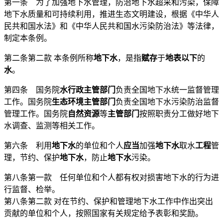
第一条 为了加强地下水管理，防治地下水超采和污染，保障
地下水质量和可持续利用，推进生态文明建设，根据《中华人
民共和国水法》和《中华人民共和国水污染防治法》等法律，
制定本条例。
第二条第二款 本条例所称
地下水
，是指
赋存
于
地表以下
的
水
。
第四条 国务院
水行政主管部门
负责全国地下水统一监督管理
工作。国务院
生态环境主管部门
负责全国地下水污染防治监督
管理工作。国务院
自然资源
等
主管部门
按照职责分工做好地下
水调查、监测等相关工作。
第六条 利用
地下水
的单位和个人
应当
加强
地下水
取水
工程
管
理，节约、保护
地下水
，防止
地下水
污染。
第八条第一款 任何单位和个人都有权对损害地下水的行为进
行监督、检举。
第八条第二款 对在节约、保护和管理地下水工作中作出突出
贡献的单位和个人，按照国家有关规定给予表彰和奖励。